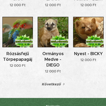
12 000
Ft
12 000
Ft
12 000
Ft
Rózsásfejű
Ormányos
Nyest - BICKY
Törpepapagáj
Medve -
12 000
Ft
DIEGO
12 000
Ft
12 000
Ft
Következő