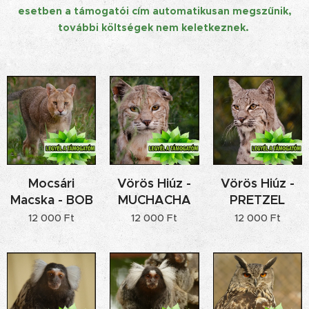
esetben a támogatói cím automatikusan megszűnik,
további költségek nem keletkeznek.
Mocsári
Vörös Hiúz -
Vörös Hiúz -
Macska - BOB
MUCHACHA
PRETZEL
12 000
Ft
12 000
Ft
12 000
Ft