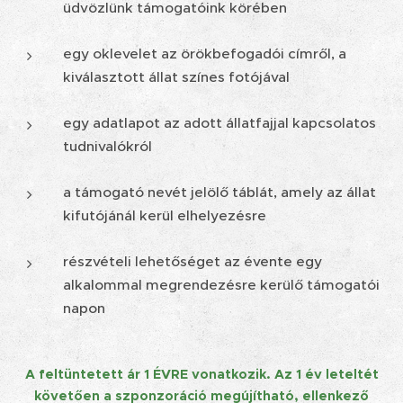
üdvözlünk támogatóink körében
egy oklevelet az örökbefogadói címről, a
kiválasztott állat színes fotójával
egy adatlapot az adott állatfajjal kapcsolatos
tudnivalókról
a támogató nevét jelölő táblát, amely az állat
kifutójánál kerül elhelyezésre
részvételi lehetőséget az évente egy
alkalommal megrendezésre kerülő támogatói
napon
A feltüntetett ár 1 ÉVRE vonatkozik. Az 1 év leteltét
követően a szponzoráció megújítható, ellenkező