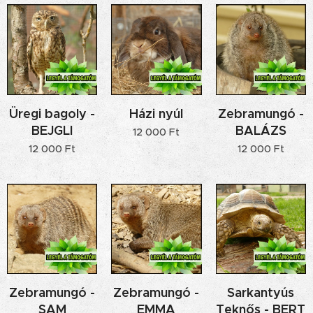
Üregi bagoly -
Házi nyúl
Zebramungó -
BEJGLI
BALÁZS
12 000
Ft
12 000
Ft
12 000
Ft
Zebramungó -
Zebramungó -
Sarkantyús
SAM
EMMA
Teknős - BERT