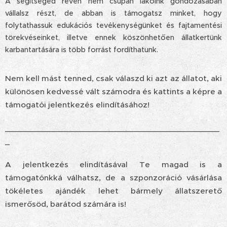
A segítséged révén nem csupán lakóink gondozásában
vállalsz részt, de abban is támogatsz minket, hogy
folytathassuk edukációs tevékenységünket és fajtamentési
törekvéseinket, illetve ennek köszönhetően állatkertünk
karbantartására is több forrást fordíthatunk.
Nem kell mást tenned, csak válaszd ki azt az állatot, aki
különösen kedvessé vált számodra és kattints a képre a
támogatói jelentkezés elindításához!
_______________________________________________
_
A jelentkezés elindításával Te magad is a
támogatónkká válhatsz, de a szponzoráció vásárlása
tökéletes ajándék lehet bármely állatszerető
ismerősöd, barátod számára is!