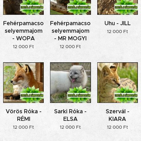
Fehérpamacsos
Fehérpamacsos
Uhu - JILL
selyemmajom
selyemmajom
12 000
Ft
- WOPA
- MR MOGYI
12 000
Ft
12 000
Ft
Vörös Róka -
Sarki Róka -
Szervál -
RÉMI
ELSA
KIARA
12 000
Ft
12 000
Ft
12 000
Ft