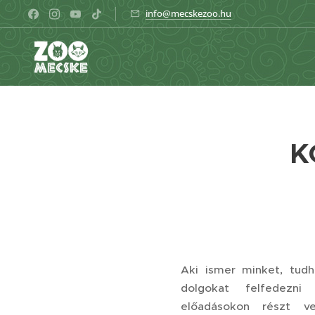
info@mecskezoo.hu
K
Aki ismer minket, tudha
dolgokat felfedezni
előadásokon részt v