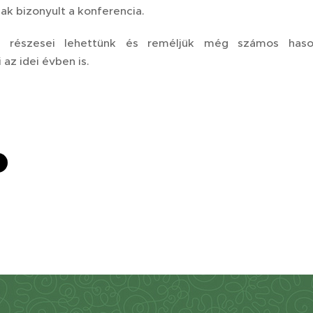
ak bizonyult a konferencia.
y részesei lehettünk és reméljük még számos haso
az idei évben is.