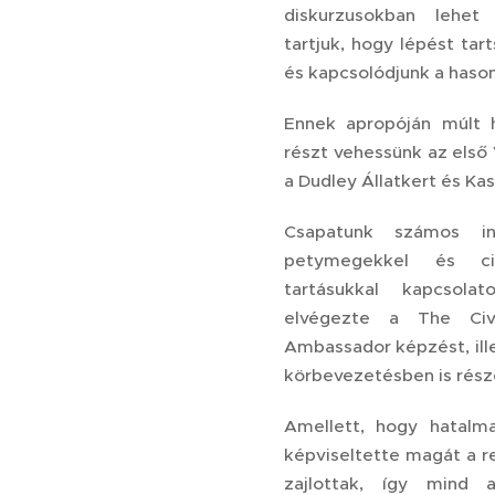
diskurzusokban lehet
tartjuk, hogy lépést ta
és kapcsolódjunk a haso
Ennek apropóján múlt h
részt vehessünk az első
a Dudley Állatkert és Kas
Csapatunk számos in
petymegekkel és cib
tartásukkal kapcsola
elvégezte a The Cive
Ambassador képzést, ill
körbevezetésben is rész
Amellett, hogy hatalm
képviseltette magát a r
zajlottak, így mind 