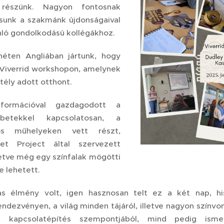
 részünk. Nagyon fontosnak
rtsunk a szakmánk újdonságaival
nló gondolkodású kollégákhoz.
éten Angliában jártunk, hogy
 Viverrid workshopon, amelynek
tély adott otthont.
formációval gazdagodott a
etekkel kapcsolatosan, a
tos műhelyeken vett részt,
t Project által szervezett
etve még egy színfalak mögötti
e lehetett.
as élmény volt, igen hasznosan telt ez a két nap, h
endezvényen, a világ minden tájáról, illetve nagyon színv
a kapcsolatépítés szempontjából, mind pedig isme