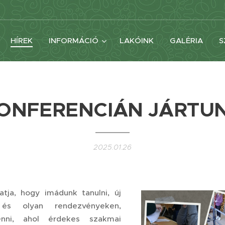
HÍREK
INFORMÁCIÓ
LAKÓINK
GALÉRIA
S
ONFERENCIÁN JÁRTU
2025.01.26
tja, hogy imádunk tanulni, új
 és olyan rendezvényeken,
enni, ahol érdekes szakmai