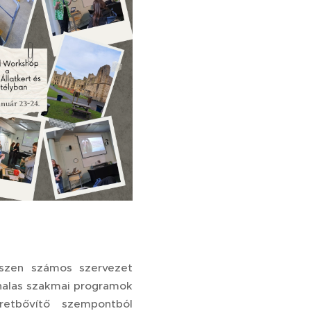
iszen számos szervezet
onalas szakmai programok
retbővítő szempontból